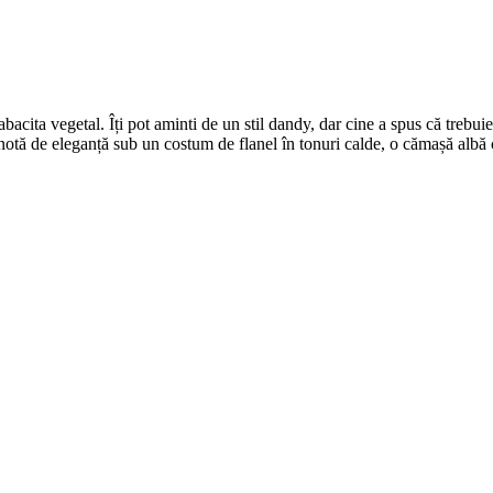
tabacita vegetal. Îți pot aminti de un stil dandy, dar cine a spus că trebu
 notă de eleganță sub un costum de flanel în tonuri calde, o cămașă alb