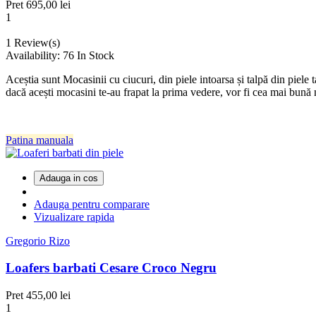
Pret
695,00 lei
1
1
Review(s)
Availability:
76 In Stock
Aceștia sunt Mocasinii cu ciucuri, din piele intoarsa și talpă din piele 
dacă acești mocasini te-au frapat la prima vedere, vor fi cea mai bună
Patina manuala
Adauga in cos
Adauga pentru comparare
Vizualizare rapida
Gregorio Rizo
Loafers barbati Cesare Croco Negru
Pret
455,00 lei
1