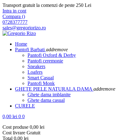
Transport gratuit la comenzi de peste 250 Lei
Intra in cont
Compara (
)
0728377777
sales@gregoriorizo.ro
Home
Pantofi Barbati
add
remove
Pantofi Oxford & Derby
Pantofi ceremonie
Sneakers
Loafers
Smart Casual
Pantofi Monk
GHETE PIELE NATURALA DAMA
add
remove
Ghete dama imblanite
Ghete dama casual
CURELE
0,00 lei
0
0
Cost produse
0,00 lei
Cost livrare
Gratuit
Total
0,00 lei