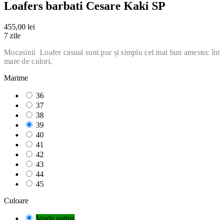
Loafers barbati Cesare Kaki SP
455,00 lei
7 zile
Mocasinii Loafer casual sunt pur și simplu cel mai bun amestec între s
mare de culori,
Marime
36
37
38
39
40
41
42
43
44
45
Culoare
Verde patina