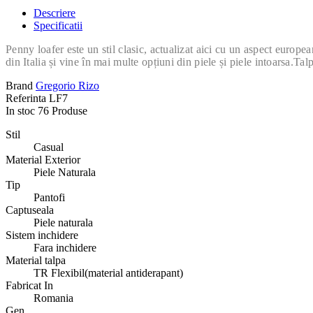
Descriere
Specificatii
Penny loafer este un stil clasic, actualizat aici cu un aspect europea
din Italia și vine în mai multe opțiuni din piele și piele intoarsa.Tal
Brand
Gregorio Rizo
Referinta
LF7
In stoc
76 Produse
Stil
Casual
Material Exterior
Piele Naturala
Tip
Pantofi
Captuseala
Piele naturala
Sistem inchidere
Fara inchidere
Material talpa
TR Flexibil(material antiderapant)
Fabricat In
Romania
Gen