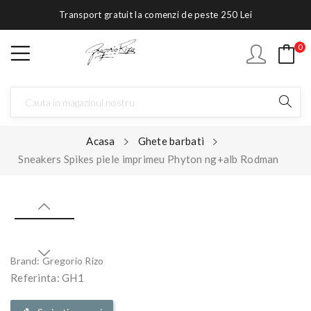
Transport gratuit la comenzi de peste 250 Lei
0
Acasa
Ghete barbati
Sneakers Spikes piele imprimeu Phyton ng+alb Rodman
Brand:
Gregorio Rizo
Referinta:
GH1