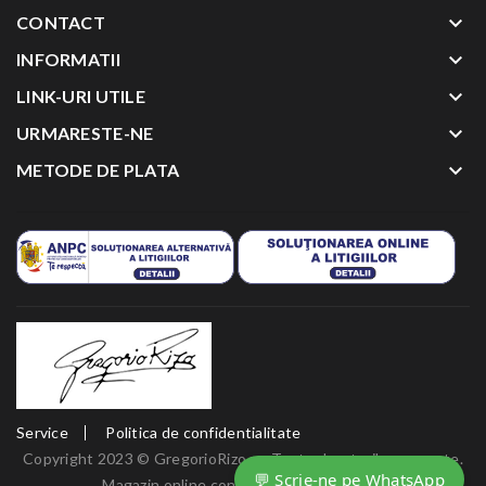
keyboard_arrow_down
CONTACT
keyboard_arrow_down
INFORMATII
keyboard_arrow_down
LINK-URI UTILE
keyboard_arrow_down
URMARESTE-NE
keyboard_arrow_down
METODE DE PLATA
Service
Politica de confidentialitate
Copyright 2023 ©
GregorioRizo.ro
. Toate drepturile rezervate.
💬 Scrie-ne pe WhatsApp
Magazin online
conceput de
Sens Media